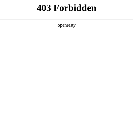
产品及服务
行业解决方案
合作伙伴
投资者关系
O真人数码用AI让招采合规与高效兼得
2025 / 12 / 15